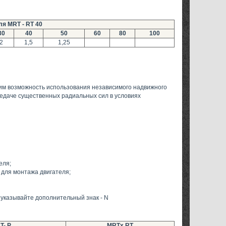
ля MRT - RT 40
30
40
50
60
80
100
2
1,5
1,25
м возможность использования независимого надвижного
редаче существенных радиальных сил в условиях
еля;
для монтажа двигателя;
указывайте дополнительный знак - N
T- P
MRTx RT