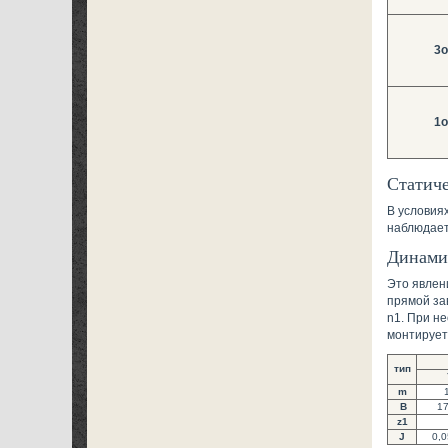
3o
1o
Статич
В условия
наблюдает
Динами
Это явлен
прямой за
n1. При н
монтирует
тип
m
В
17
z1
J
0,0