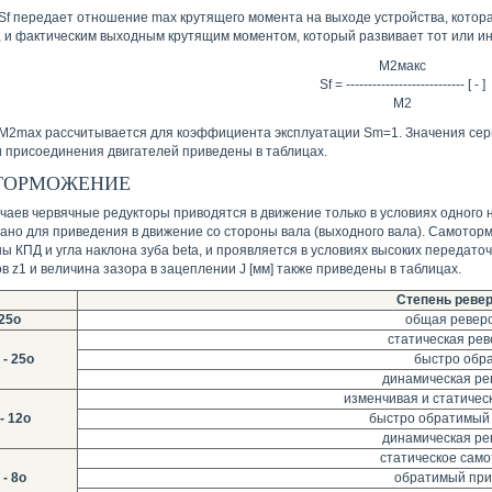
Sf передает отношение max крутящего момента на выходе устройства, котор
, и фактическим выходным крутящим моментом, который развивает тот или ин
M2макс
Sf = --------------------------- [ - ]
M2
М2max рассчитывается для коэффициента эксплуатации Sm=1. Значения серв
 присоединения двигателей приведены в таблицах.
ТОРМОЖЕНИЕ
учаев червячные редукторы приводятся в движение только в условиях одного 
ано для приведения в движение со стороны вала (выходного вала). Самото
ы КПД и угла наклона зуба beta, и проявляется в условиях высоких передато
в z1 и величина зазора в зацеплении J [мм] также приведены в таблицах.
Степень реве
25o
общая ревер
статическая рев
 - 25o
быстро обр
динамическая ре
изменчивая и статичес
- 12o
быстро обратимый
динамическая ре
статическое сам
 - 8o
oбратимый при