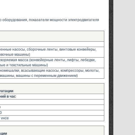
р оборудования, показатели мощности электродвигателя
ренные насосы, сборочные ленты, винтовые конвейеры,
ковочные машины)
скоряемая масса (конвейерные ленты, лифты, лебедки,
ные и текстильные машины)
ономешалки, всасывающие насосы, компрессоры, молоты,
е машины, машины с переменным движением)
уатации
ий в час
0
0
a vнce
ации