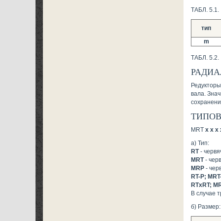
ТАБЛ. 5.1.
тип
m
ТАБЛ. 5.2.
РАДИА
Редукторы
вала. Зна
сохранени
ТИПОВ
MRT
x x x 
а) Тип:
RT
- червя
MRT
- чер
MRP
- чер
RT-P; MRT
RTxRT; M
В случае 
б) Размер: