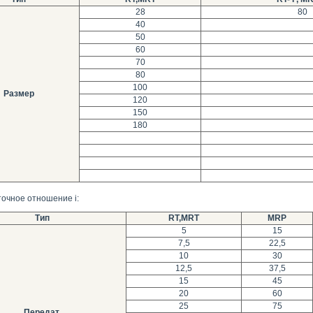
28
80
40
50
60
70
80
100
Размер
120
150
180
точное отношение i:
Тип
RT,MRT
MRP
5
15
7,5
22,5
10
30
12,5
37,5
15
45
20
60
25
75
Передат.