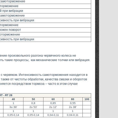
 самоторможение
оторможение
й при вибрации
 самоторможение
сивность при вибрации
оторможение
можен поворот
моторможение
сивность при вибрации
ение произвольного разгона червячного колеса не
ть такие процессы, как механические толчки или вибрация.
а с червяком. Интенсивность самоторможения находится в
также от чистоты обработки, качества смазки и оборотов
яется посредством тормоза – часто в этом случае
T - RT 28
40
50
60
80
100
1
0,8
0,65
0,55
3o 39'
2o 53'
2o 12'
2o 38'
1
1
1
1
0,05-0,14
0,05-0,14
0,04-0,11
0,04-0,11