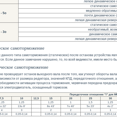
легкое динамическое
статическое сам
медленно обратимы
 - 5o
почти динамическое
легкая динамическая ревер
статическое сам
необратимый, воз
 - 3o
динамическое са
легкая динамическая ревер
еское самоторможение
х данного типа самоторможения (статическое) после останова устройства явл
ся. Если данное замечание нарушено, то, по всей видимости, имели место бы
ческое самоторможение
ие провоцирует останов выходного вала после того, как утихнут обороты вал
висимости от размера редуктора, значений КПД, передаточного отношения, а 
еобходимости активации процесса торможения, червячная передача предохран
ся электродвигатель, оснащенный тормозом.
Передаточное отношение "i" для MR
7,5
10
12,5
15
20
25
30
1,25
1,25
1,25
1
1,5
1,25
o 22'
13o 8'
8o 43'
7o 40'
5o 23'
4o 2'
4
3
2
2
1
1
5-0,14
0,05-0,14
0,05-0,14
0,05-0,14
0,05-0,14
0,05-0,14