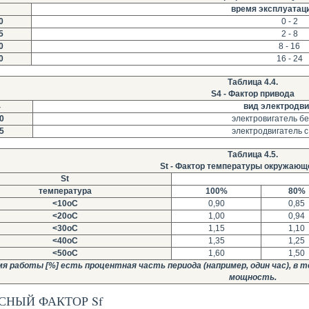
время эксплуатаци
0
0 - 2
5
2 - 8
0
8 - 16
0
16 - 24
Таблица 4.4.
S4 - Фактор привода
4
вид электродви
0
электровигатель б
5
электродвигатель 
Таблица 4.5.
St - Фактор температуры окружающ
St
температура
100%
80%
<10oC
0,90
0,85
<20oC
1,00
0,94
<30oC
1,15
1,10
<40oC
1,35
1,25
<50oC
1,60
1,50
я работы [%] есть процентная часть периода (например, один час), в
мощность.
СНЫЙ ФАКТОР Sf