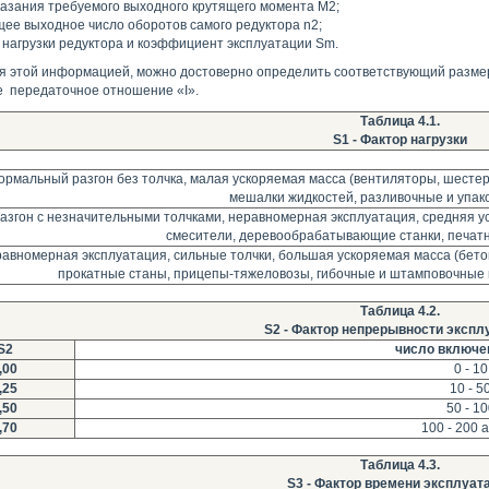
азания требуемого выходного крутящего момента М2;
ее выходное число оборотов самого редуктора n2;
 нагрузки редуктора и коэффициент эксплуатации Sm.
я этой информацией, можно достоверно определить соответствующий разме
же передаточное отношение «I».
Таблица 4.1.
S1 - Фактор нагрузки
ормальный разгон без толчка, малая ускоряемая масса (вентиляторы, шесте
мешалки жидкостей, разливочные и упа
азгон с незначительными толчками, неравномерная эксплуатация, средняя у
смесители, деревообрабатывающие станки, печат
авномерная эксплуатация, сильные толчки, большая ускоряемая масса (бет
прокатные станы, прицепы-тяжеловозы, гибочные и штамповочны
Таблица 4.2.
S2 - Фактор непрерывности экспл
S2
число включен
,00
0 - 10
,25
10 - 5
,50
50 - 10
,70
100 - 200 
Таблица 4.3.
S3 - Фактор времени эксплуат