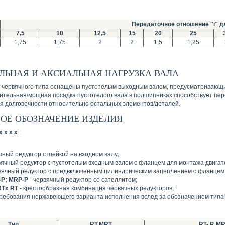
Передаточное отношение "i" д
7,5
10
12,5
15
20
25
1,75
1,75
2
2
1,5
1,25
ЛЬНАЯ И АКСИАЛЬНАЯ НАГРУЗКА ВАЛА
 червячного типа оснащены пустотелым выходным валом, предусматривающи
чительная/мощная посадка пустотелого вала в подшипниках способствует пе
я долговечности относительно остальных элементов/деталей.
ОЕ ОБОЗНАЧЕНИЕ ИЗДЕЛИЯ
x x x x
:
чный редуктор с шейкой на входном валу;
вячный редуктор с пустотелым входным валом с фланцем для монтажа двигат
вячный редуктор с предвключенным цилиндрическим зацеплением с фланцем 
-P; MRP-P
- червячный редуктор со сателлитом;
RTx RT
- крестообразная комбинация червячных редукторов;
требования нержавеющего варианта исполнения вслед за обозначением типа 
Тип
RT,MRT
RT- P, MR