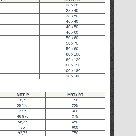
28 x 28
28 x 40
28 x 50
40 x 40
40 x 50
40 x 60
50 x 60
50 x 70
50 x 80
80 x 100
80 x 120
100 x 150
100 x 180
120 x 180
MRT- P
MRTx RT
18,75
150
28,125
225
37,5
300
46,875
375
56,25
450
75
600
93,75
750