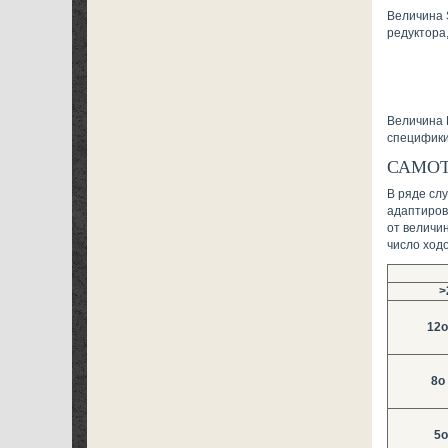
Величина 
редуктора
Величина 
специфики
САМО
В ряде сл
адаптиров
от величин
число ходо
>
12o
8o 
5o