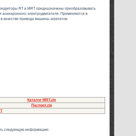
редукторы RT и MRT предназначены преобразовывать
я асинхронного электродвигателя. Применяются в
 качестве привода машины агрегатов.
Каталог MRT.zip
Паспорт.zip
RT
меть следующую информацию: