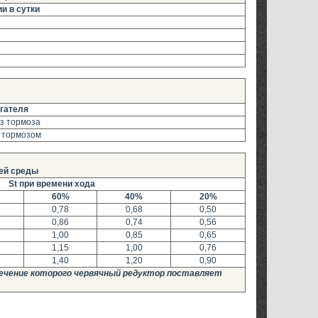
и в сутки
гателя
ез тормоза
с тормозом
ей среды
St при времени хода
60%
40%
20%
0,78
0,68
0,50
0,86
0,74
0,56
1,00
0,85
0,65
1,15
1,00
0,76
1,40
1,20
0,90
 течение которого червячный редуктор поставляет