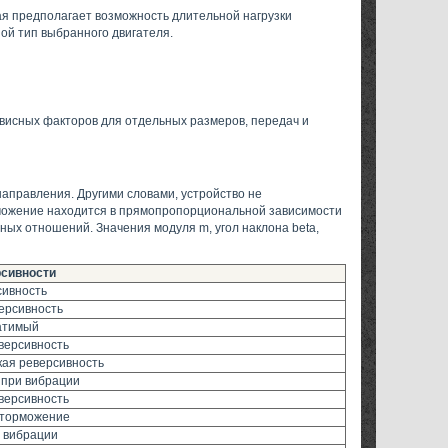
ая предполагает возможность длительной нагрузки
ой тип выбранного двигателя.
исных факторов для отдельных размеров, передач и
направления. Другими словами, устройство не
рможение находится в прямопропорциональной зависимости
чных отношений. Значения модуля m, угол наклона beta,
рсивности
сивность
ерсивность
атимый
версивность
кая реверсивность
 при вибрации
версивность
оторможение
 вибрации