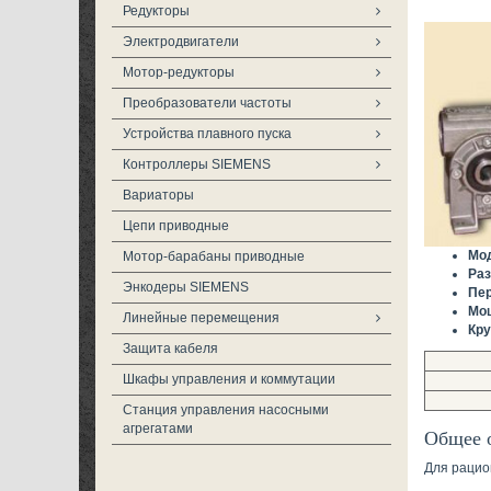
Редукторы
Электродвигатели
Мотор-редукторы
Преобразователи частоты
Устройства плавного пуска
Контроллеры SIEMENS
Вариаторы
Цепи приводные
Мо
Мотор-барабаны приводные
Ра
Энкодеры SIEMENS
Пер
Мо
Линейные перемещения
Кр
Защита кабеля
Шкафы управления и коммутации
Станция управления насосными
агрегатами
Общее 
Для рацио