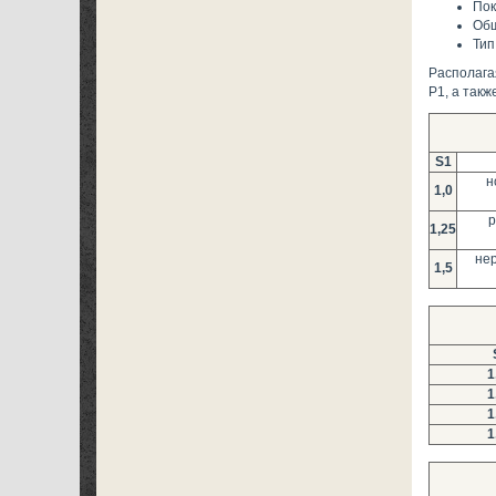
Пок
Общ
Тип
Располага
Р1, а так
S1
н
1,0
р
1,25
нер
1,5
1
1
1
1