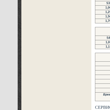
S3
1,0
1,2
1,5
1,7
S
1,0
1,1
Врем
СЕРВИ