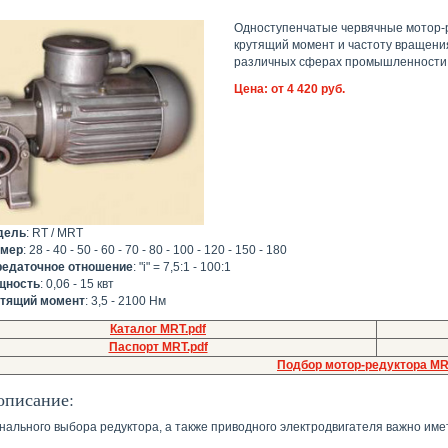
Одноступенчатые червячные мотор-
крутящий момент и частоту вращени
различных сферах промышленности в
Цена: от 4 420 руб.
дель
: RT / MRT
змер
: 28 - 40 - 50 - 60 - 70 - 80 - 100 - 120 - 150 - 180
едаточное отношение
: "i" = 7,5:1 - 100:1
щность
: 0,06 - 15 квт
утящий момент
: 3,5 - 2100 Нм
Каталог MRT.pdf
Паспорт MRT.pdf
Подбор мотор-редуктора M
описание:
нального выбора редуктора, а также приводного электродвигателя важно и