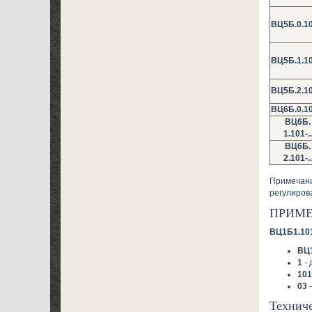
ВЦ5Б.0.10
ВЦ5Б.1.10
ВЦ5Б.2.10
ВЦ6Б.0.10
ВЦ6Б.
1.101-..
ВЦ6Б.
2.101-..
Примечани
регулиров
ПРИМЕ
ВЦ1Б1.10
ВЦ
1
- 
101
03
-
Техниче