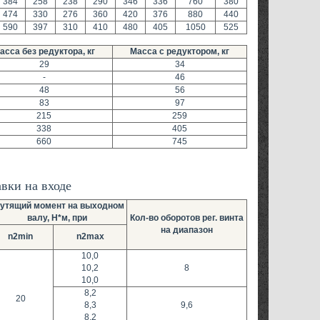
384
258
238
290
346
336
760
380
474
330
276
360
420
376
880
440
590
397
310
410
480
405
1050
525
асса без редуктора, кг
Масса с редуктором, кг
29
34
-
46
48
56
83
97
215
259
338
405
660
745
вки на входе
утящий момент на выходном
валу, Н*м, при
Кол-во оборотов рег. винта
на диапазон
n2min
n2max
10,0
10,2
8
10,0
8,2
20
8,3
9,6
8,2