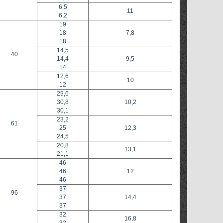
6,5
11
6,2
19
18
7,8
18
14,5
40
14,4
9,5
14
12,6
10
12
29,6
30,8
10,2
30,1
23,2
61
25
12,3
24,5
20,8
13,1
21,1
46
46
12
46
37
96
37
14,4
37
32
16,8