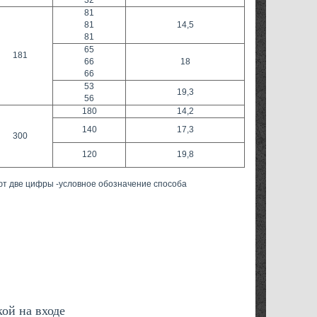
32
81
81
14,5
81
65
181
66
18
66
53
19,3
56
180
14,2
140
17,3
300
120
19,8
ют две цифры -условное обозначение способа
ой на входе