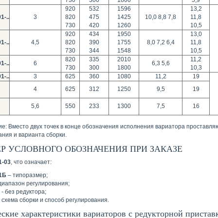
730
300
1800
5,9
920
532
1596
13,2
1-..
3
820
475
1425
10,0 8,8 7,8
11,8
730
420
1260
10,5
920
434
1950
13,0
1-..
4,5
820
390
1755
8,0 7,2 6,4
11,8
730
344
1548
10,5
820
335
2010
11,2
1-..
6
6,3 5,6
730
300
1800
10,3
1-..
3
625
360
1080
11,2
19
4
625
312
1250
9,5
19
5,6
550
233
1300
7,5
16
е: Вместо двух точек в конце обозначения исполнения вариатора проставля
ания и варианта сборки.
Р УСЛОВНОГО ОБОЗНАЧЕНИЯ ПРИ ЗАКАЗЕ
1-03
, что означает:
1Б
– типоразмер;
диапазон регулирования;
- без редуктора;
 схема сборки и способ регулирования.
ские характеристики вариаторов с редукторной приставк