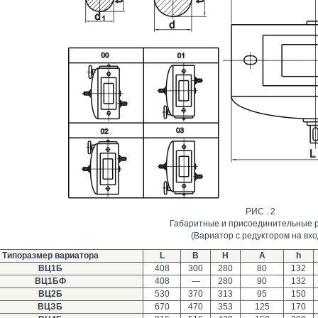
РИС . 2
Габаритные и присоединительные 
(Вариатор с редуктором на вхо
Типоразмер вариатора
L
B
H
A
h
ВЦ1Б
408
300
280
80
132
ВЦ1БФ
408
—
280
90
132
ВЦ2Б
530
370
313
95
150
ВЦЗБ
670
470
353
125
170