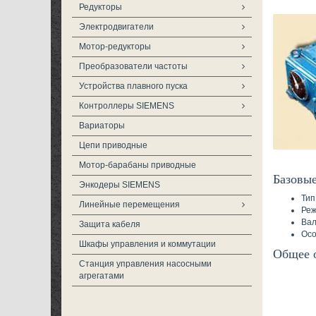
Редукторы
Электродвигатели
Мотор-редукторы
Преобразователи частоты
Устройства плавного пуска
Контроллеры SIEMENS
Вариаторы
Цепи приводные
Мотор-барабаны приводные
Базовые
Энкодеры SIEMENS
Тип
Линейные перемещения
Реж
Вал
Защита кабеля
Осо
Шкафы управления и коммутации
Общее 
Станция управления насосными
агрегатами