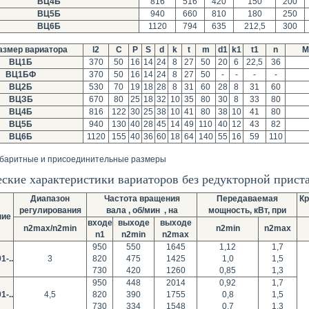
ВЦ4Б
816
516
420
150
200
ВЦ5Б
940
660
810
180
250
ВЦ6Б
1120
794
635
212,5
300
азмер вариатора
l2
C
P
S
d
k
t
m
d1
k1
t1
n
М
ВЦ1Б
370
50
16
14
24
8
27
50
20
6
22,5
36
ВЦ1БФ
370
50
16
14
24
8
27
50
-
-
-
-
ВЦ2Б
530
70
19
18
28
8
31
60
28
8
31
60
ВЦЗБ
670
80
25
18
32
10
35
80
30
8
33
80
ВЦ4Б
816
122
30
25
38
10
41
80
38
10
41
80
ВЦ5Б
940
130
40
28
45
14
49
110
40
12
43
82
ВЦ6Б
1120
155
40
36
60
18
64
140
55
16
59
110
абаритные и присоединительные размеры
ские характеристики вариаторов без редукторной приста
Диапазон
Частота вращения
Передаваемая
Кр
регулирования
вала , об/мин , на
мощность, кВт, при
ние
входе
выходе
выходе
n2max/n2min
n2min
n2max
n1
n2min
n2max
950
550
1645
1,12
1,7
1-..
3
820
475
1425
1,0
1,5
730
420
1260
0,85
1,3
950
448
2014
0,92
1,7
1-..
4,5
820
390
1755
0,8
1,5
730
334
1548
0,7
1,3