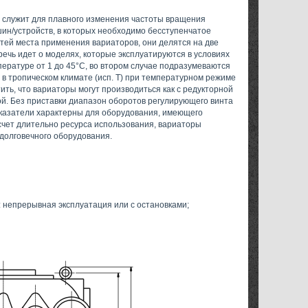
 служит для плавного изменения частоты вращения
ин/устройств, в которых необходимо бесступенчатое
тей места применения вариаторов, они делятся на две
речь идет о моделях, которые эксплуатируются в условиях
пературе от 1 до 45°С, во втором случае подразумеваются
в тропическом климате (исп. Т) при температурном режиме
етить, что вариаторы могут производиться как с редукторной
вой. Без приставки диапазон оборотов регулирующего винта
 показатели характерны для оборудования, имеющего
 счет длительно ресурса использования, вариаторы
 долговечного оборудования.
 непрерывная эксплуатация или с остановками;