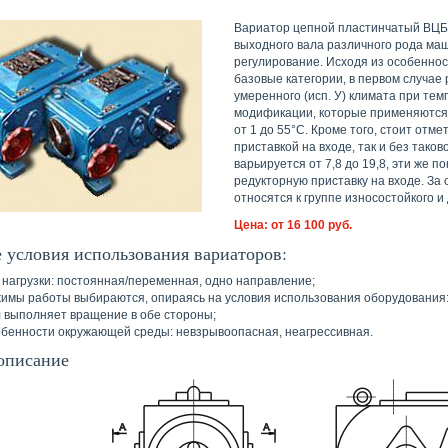
Вариатор цепной пластинчатый ВЦБ
выходного вала различного рода маш
регулирование. Исходя из особеннос
базовые категории, в первом случае 
умеренного (исп. У) климата при тем
модификации, которые применяются 
от 1 до 55°С. Кроме того, стоит отм
приставкой на входе, так и без тако
варьируется от 7,8 до 19,8, эти же
редукторную приставку на входе. За
относятся к группе износостойкого и
Цена: от 16 100 руб.
 условия использования вариаторов:
 нагрузки: постоянная/переменная, одно направление;
имы работы выбираются, опираясь на условия использования оборудования:
 выполняет вращение в обе стороны;
бенности окружающей среды: невзрывоопасная, неагрессивная.
описание