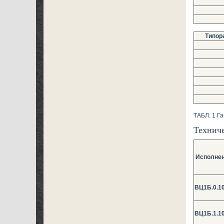
Типор
ТАБЛ. 1 Г
Техниче
Исполне
ВЦ1Б.0.10
ВЦ1Б.1.10