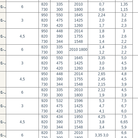
820
335
2010
0,7
1,35
1-..
6
730
300
1800
0,6
1,15
950
550
1645
2,24
3,2
1-..
3
820
475
1425
2,0
2,6
730
420
1260
1,7
2,3
950
448
2014
1,8
3
1-..
4,5
820
390
1755
1,6
2,6
730
344
1548
1,4
2,2
820
335
1,4
2,6
1-..
6
2010 1800
730
300
1,2
2,2
950
550
1645
3,35
5,0
1-..
3
820
475
1425
3,0
4,5
730
420
1260
2,6
3,9
950
448
2014
2,65
4,8
4,5
820
390
1755
2,45
4,5
730
344
1548
2,15
3,9
820
335
2010
2,12
4,5
1-..
6
730
300
1800
1,9
3,9
920
532
1596
5,3
7,5
1-..
3
820
475
1425
4,7
6,7
730
420
1260
4,1
6,0
920
434
1950
4,25
7,5
1-..
4,5
820
390
1755
3,8
6,65
730
344
1548
3,4
5,9
820
335
2010
6,6
1-..
6
3,35 3,0