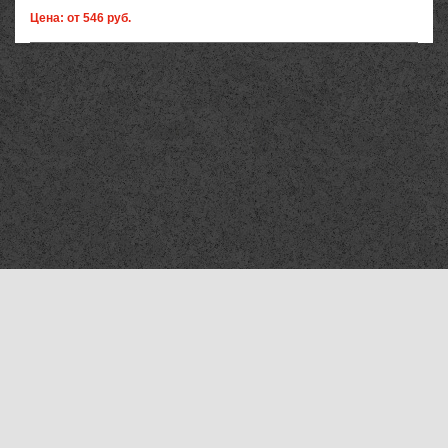
Цена: от 546 руб.
Компания «Мехтехника Сыктывкар»
©2010–2026
Все права защищены
Адрес отгрузки продукции в Сыктывкаре
167000, г. Сыктывкар, ул. Лесопарковая 21/3
Тел.:
8 (800) 505-36-88
Создание сайта:
дизайн-студия "Алекс"