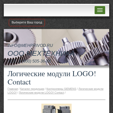
Навигац
Выберите Ваш город
INFO@MEHPRIVOD.RU
ООО МЕХТЕХНИКА
ТЕЛ.:
8 (800) 505-36-88
Логические модули LOGO!
Contact
Главная
/
Каталог продукции
/
Контроллеры SIEMENS
/
Логические модули
LOGO!
/
Логические модули LOGO! Contact
/